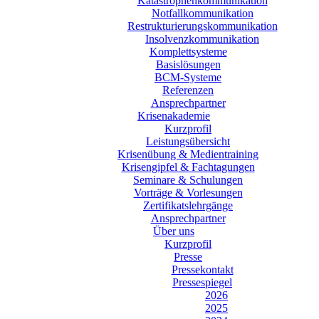
Katastrophenkommunikation
Notfallkommunikation
Restrukturierungskommunikation
Insolvenzkommunikation
Komplettsysteme
Basislösungen
BCM-Systeme
Referenzen
Ansprechpartner
Krisenakademie
Kurzprofil
Leistungsübersicht
Krisenübung & Medientraining
Krisengipfel & Fachtagungen
Seminare & Schulungen
Vorträge & Vorlesungen
Zertifikatslehrgänge
Ansprechpartner
Über uns
Kurzprofil
Presse
Pressekontakt
Pressespiegel
2026
2025