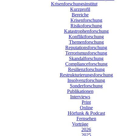
Krisenforschungsinstitut
Kurzprofil
Bereiche
Krisenforschung
Risikoforschung
Katastrophenforschung
Konfliktforschung
Themenforschung
Reputationsforschung
Terrorismusforschung
Skandalforschung
Complianceforschung
Resilienzforschung
Restrukturierungsforschung
Insolvenzforschung
Sonderforschung
Publikationen
Interviews
Print
Online
Hörfunk & Podcast
Fernsehen
Vorträge
2026
2025