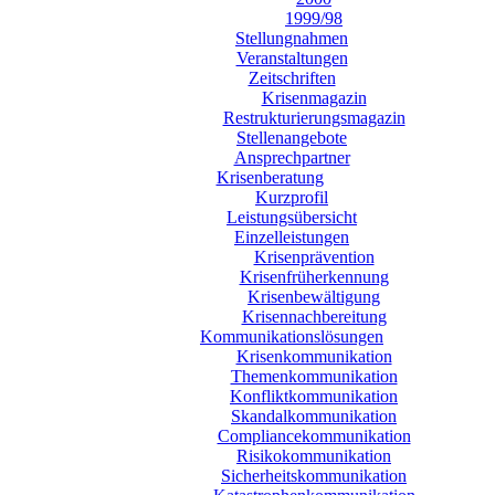
1999/98
Stellungnahmen
Veranstaltungen
Zeitschriften
Krisenmagazin
Restrukturierungsmagazin
Stellenangebote
Ansprechpartner
Krisenberatung
Kurzprofil
Leistungsübersicht
Einzelleistungen
Krisenprävention
Krisenfrüherkennung
Krisenbewältigung
Krisennachbereitung
Kommunikationslösungen
Krisenkommunikation
Themenkommunikation
Konfliktkommunikation
Skandalkommunikation
Compliancekommunikation
Risikokommunikation
Sicherheitskommunikation